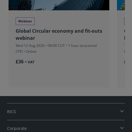
Webinar
We
Global Circular economy and fit-outs
Glo
webinar
beh
Wed 12 Aug 2026 • 08:00 CUT
• 1 hour structured
Tue 
CPD • Online
CPD 
£36
£37
+ VAT
RICS
Corporate