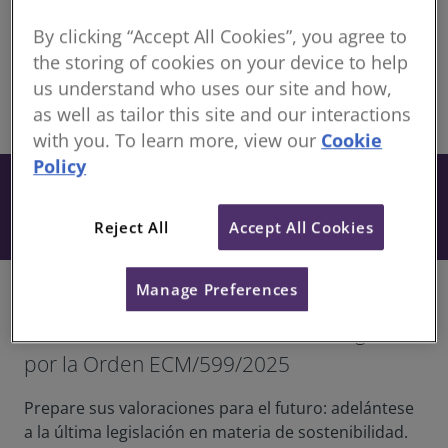
By clicking “Accept All Cookies”, you agree to
Grabado 18 Marzo 2026
the storing of cookies on your device to help
Language:
Spanish
us understand who uses our site and how,
as well as tailor this site and our interactions
share
Online
with you. To learn more, view our
Cookie
Policy
Free
Book
Included when you have an active
Reject All
Accept All Cookies
subscription to our CPD Support Pack.
Manage Preferences
Requisitos clave para poder cumplir con la
Sostenibilidad en las tasaciones exigida
por la Orden ECM/599/2025
Prepare sus valoraciones para el futuro: adelántese
a la última legislación en materia de sostenibilidad.