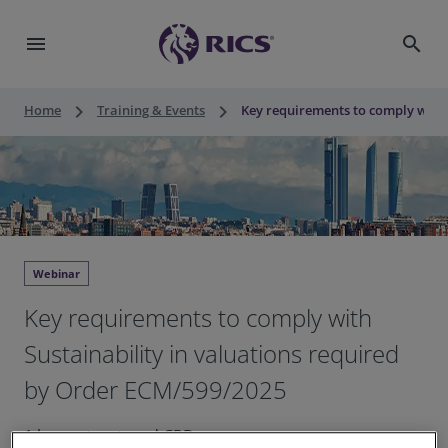
menu
search
keyboard_arrow_right
keyboard_arrow_right
Home
Training & Events
Key requirements to comply with 
Webinar
Key requirements to comply with
Sustainability in valuations required
by Order ECM/599/2025
1 hour structured CPD